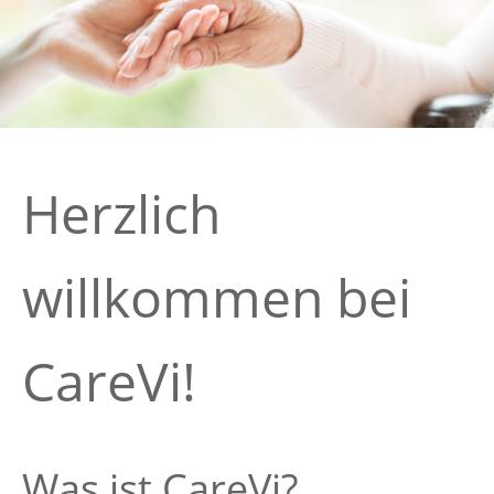
Herzlich
willkommen bei
CareVi!
Was ist CareVi?