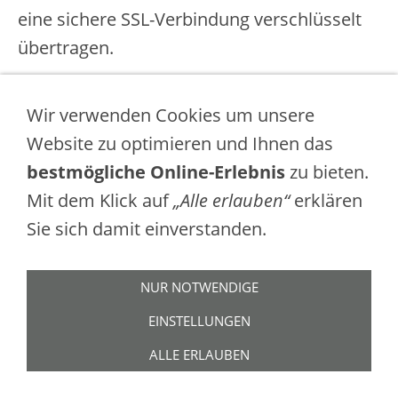
eine sichere SSL-Verbindung verschlüsselt
übertragen.
Stand 1.02.2022
Wir verwenden Cookies um unsere
Website zu optimieren und Ihnen das
bestmögliche Online-Erlebnis
zu bieten.
Mit dem Klick auf
„Alle erlauben“
erklären
Impressum
Sie sich damit einverstanden.
Datenschutz
Cookie Hinweis
NUR NOTWENDIGE
EINSTELLUNGEN
Achtung:
ALLE ERLAUBEN
Dies ist die Website des virtuellen